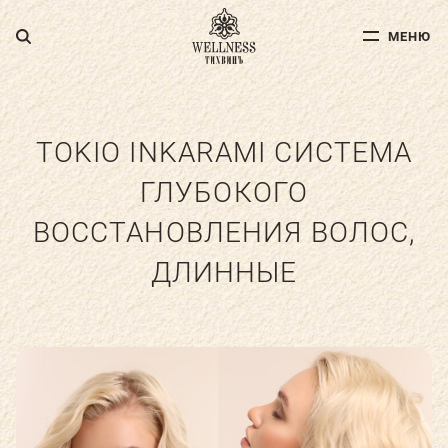
МЕНЮ
МЕНЮ
ДЛЯ ВЗРОСЛЫХ
ДЛЯ ДЕТЕЙ
TOKIO INKARAMI СИСТЕМА
ГЛУБОКОГО
ФИТНЕС
ВОССТАНОВЛЕНИЯ ВОЛОС,
ДЛИННЫЕ
СПА-УСЛУГИ
АКВА-ЗОНА
УСЛУГИ ДОКТОРОВ