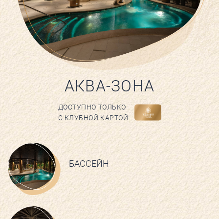
РАСПИСАНИЕ
КОНТАКТЫ
КАК ПРОЙТИ
АКВА-ЗОНА
НОВОСТИ
ГОСТИ О НАС
ДОСТУПНО ТОЛЬКО
С КЛУБНОЙ КАРТОЙ
ВЕЛНЕС-ПОДАРКИ
БАССЕЙН