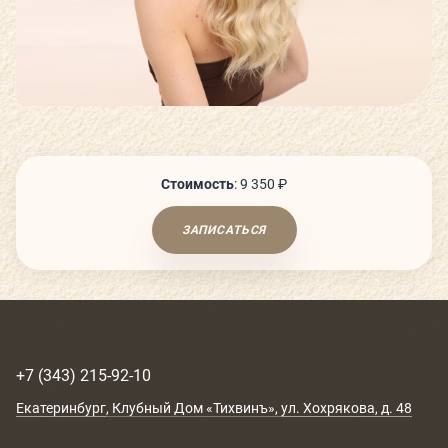
СЬЮТЫ И ПАРЕНИЯ
ТЕХНОЛОГИИ И ОБОРУДОВАНИЕ
КАФЕ
Стоимость
:
9 350 ₽
ДЕТСКИЙ КЛУБ
ЗАПИСАТЬСЯ
О КЛУБЕ
+7 (343) 215-92-10
КЛУБНЫЕ КАРТЫ
Екатеринбург
, Клубный Дом «Тихвинъ»,
ул. Хохрякова, д. 48
ГОСТЕВОЙ ВИЗИТ