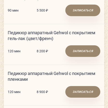
СЬЮТЫ И ПАРЕНИЯ
90 мин
5 500 ₽
ЗАПИСАТЬСЯ
ТЕХНОЛОГИИ И ОБОРУДОВАНИЕ
Педикюр аппаратный Gehwol с покрытием
КАФЕ
гель-лак (цвет/френч)
120 мин
8 200 ₽
ЗАПИСАТЬСЯ
ДЕТСКИЙ КЛУБ
Педикюр аппаратный Gehwol с покрытием
пленками
О КЛУБЕ
КЛУБНЫЕ КАРТЫ
120 мин
8 900 ₽
ЗАПИСАТЬСЯ
ГОСТЕВОЙ ВИЗИТ