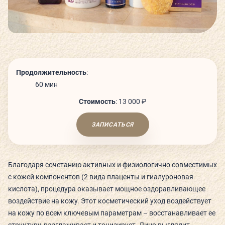
СЬЮТЫ И ПАРЕНИЯ
ТЕХНОЛОГИИ И ОБОРУДОВАНИЕ
Продолжительность
:
КАФЕ
60 мин
Стоимость
:
13 000 ₽
ДЕТСКИЙ КЛУБ
ЗАПИСАТЬСЯ
Благодаря сочетанию активных и физиологично совместимых
О КЛУБЕ
с кожей компонентов (2 вида плаценты и гиалуроновая
кислота), процедура оказывает мощное оздоравливающее
КЛУБНЫЕ КАРТЫ
воздействие на кожу. Этот косметический уход воздействует
на кожу по всем ключевым параметрам – восстанавливает ее
ГОСТЕВОЙ ВИЗИТ
структуру, разглаживает и тонизирует. Лицо выглядит