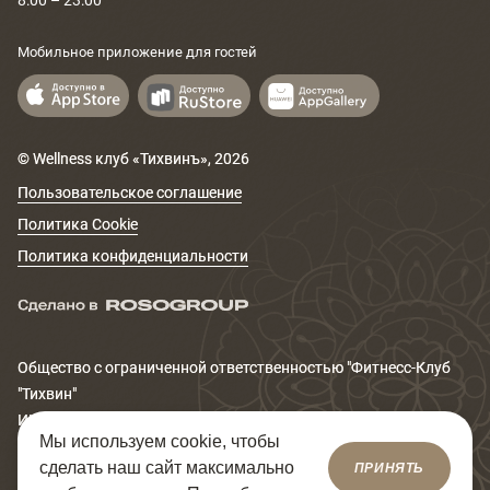
8:00 – 23:00
Мобильное приложение для гостей
© Wellness клуб «Тихвинъ»,
2026
Пользовательское соглашение
Политика Cookie
Политика конфиденциальности
Общество с ограниченной ответственностью "Фитнеcс-Клуб
"Тихвин"
ИНН 6671167320
Мы используем cookie, чтобы
Юридический адрес: 620014, Свердловская обл., г.
сделать наш сайт максимально
ПРИНЯТЬ
Екатеринбург, ул. Сакко и Ванцетти, д.99