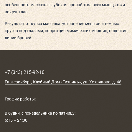
особенность массажа: глубокая проработка всех мышц кожи
РАСПИСАНИЕ
вокруг глаз.
КОНТАКТЫ
Результат от курса массажа: устранение мешков и темных
кругов под глазами, коррекция мимических морщин, поднятие
КАК ПРОЙТИ
линии бровей.
НОВОСТИ
ГОСТИ О НАС
+7 (343) 215-92-10
ВЕЛНЕС-ПОДАРКИ
Екатеринбург
, Клубный Дом «Тихвинъ»,
ул. Хохрякова, д. 48
График работы:
В будни, с понедельника по пятницу:
6:15 – 24:00