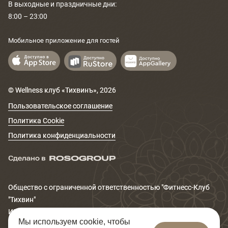
В выходные и праздничные дни:
8:00 – 23:00
Мобильное приложение для гостей
© Wellness клуб «Тихвинъ»,
2026
Пользовательское соглашение
Политика Cookie
Политика конфиденциальности
Общество с ограниченной ответственностью "Фитнеcс-Клуб
"Тихвин"
ИНН 6671167320
Мы используем cookie, чтобы
Юридический адрес: 620014, Свердловская обл., г.