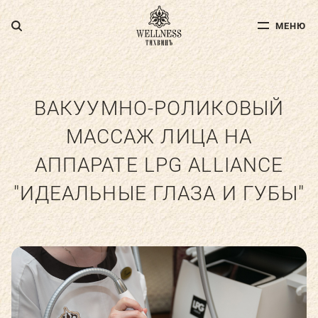
МЕНЮ
МЕНЮ
ДЛЯ ВЗРОСЛЫХ
ДЛЯ ДЕТЕЙ
ВАКУУМНО-РОЛИКОВЫЙ
МАССАЖ ЛИЦА НА
ФИТНЕС
АППАРАТЕ LPG ALLIANCE
"ИДЕАЛЬНЫЕ ГЛАЗА И ГУБЫ"
СПА-УСЛУГИ
АКВА-ЗОНА
УСЛУГИ ДОКТОРОВ