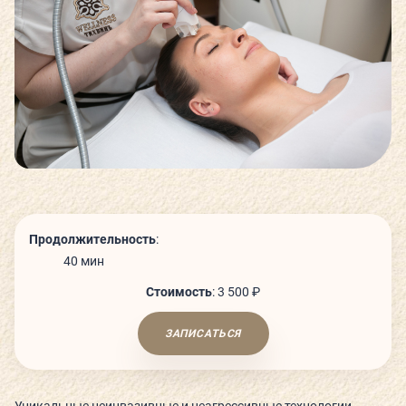
СЬЮТЫ И ПАРЕНИЯ
ТЕХНОЛОГИИ И ОБОРУДОВАНИЕ
КАФЕ
ДЕТСКИЙ КЛУБ
Продолжительность
:
40 мин
Стоимость
:
3 500 ₽
О КЛУБЕ
ЗАПИСАТЬСЯ
КЛУБНЫЕ КАРТЫ
ГОСТЕВОЙ ВИЗИТ
Уникальные неинвазивные и неагрессивные технологии