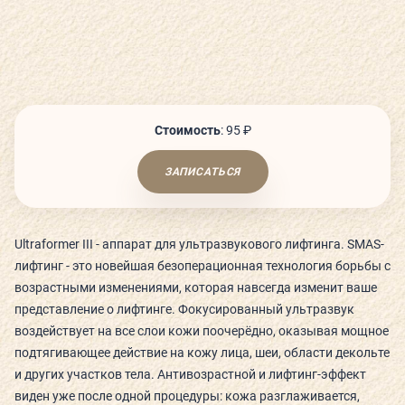
СЬЮТЫ И ПАРЕНИЯ
ТЕХНОЛОГИИ И ОБОРУДОВАНИЕ
Стоимость
:
95 ₽
КАФЕ
ЗАПИСАТЬСЯ
ДЕТСКИЙ КЛУБ
Ultraformer III - аппарат для ультразвукового лифтинга. SMAS-
лифтинг - это новейшая безоперационная технология борьбы с
возрастными изменениями, которая навсегда изменит ваше
О КЛУБЕ
представление о лифтинге. Фокусированный ультразвук
воздействует на все слои кожи поочерёдно, оказывая мощное
КЛУБНЫЕ КАРТЫ
подтягивающее действие на кожу лица, шеи, области декольте
и других участков тела. Антивозрастной и лифтинг-эффект
ГОСТЕВОЙ ВИЗИТ
виден уже после одной процедуры: кожа разглаживается,