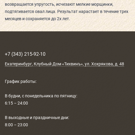
возвращается упругость, исчезают мелкие морщинки,
РАСПИСАНИЕ
подтягивается овал лица. Результат нарастает в течение трех
месяцев и сохраняется до 2х лет.
КОНТАКТЫ
КАК ПРОЙТИ
НОВОСТИ
+7 (343) 215-92-10
Екатеринбург
, Клубный Дом «Тихвинъ»,
ул. Хохрякова, д. 48
ГОСТИ О НАС
ВЕЛНЕС-ПОДАРКИ
График работы:
В будни, с понедельника по пятницу:
6:15 – 24:00
В выходные и праздничные дни:
8:00 – 23:00