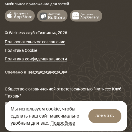
Мобильное приложение для гостей
© Wellness клуб «Тихвинъ»,
2026
Пользовательское соглашение
Политика Cookie
Политика конфиденциальности
Общество с ограниченной ответственностью "Фитнеcс-Клуб
"Тихвин"
ИНН 6671167320
Мы используем cookie, чтобы
Юридический адрес: 620014, Свердловская обл., г.
сделать наш сайт максимально
ПРИНЯТЬ
Екатеринбург, ул. Сакко и Ванцетти, д.99
удобным для вас.
Подробнее