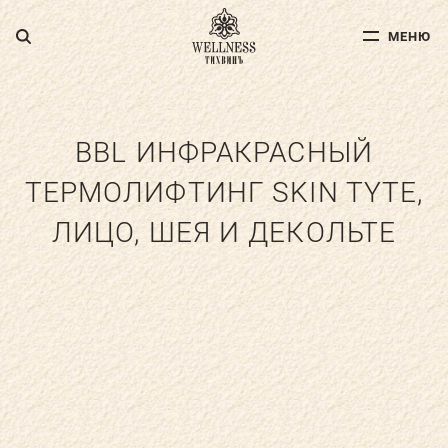
МЕНЮ
МЕНЮ
ДЛЯ ВЗРОСЛЫХ
ДЛЯ ДЕТЕЙ
BBL ИНФРАКРАСНЫЙ
ТЕРМОЛИФТИНГ SKIN TYTE,
ФИТНЕС
ЛИЦО, ШЕЯ И ДЕКОЛЬТЕ
СПА-УСЛУГИ
АКВА-ЗОНА
УСЛУГИ ДОКТОРОВ