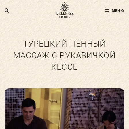
МЕНЮ
МЕНЮ
ДЛЯ ВЗРОСЛЫХ
ДЛЯ ДЕТЕЙ
ТУРЕЦКИЙ ПЕННЫЙ
МАССАЖ С РУКАВИЧКОЙ
ФИТНЕС
КЕССЕ
СПА-УСЛУГИ
АКВА-ЗОНА
УСЛУГИ ДОКТОРОВ