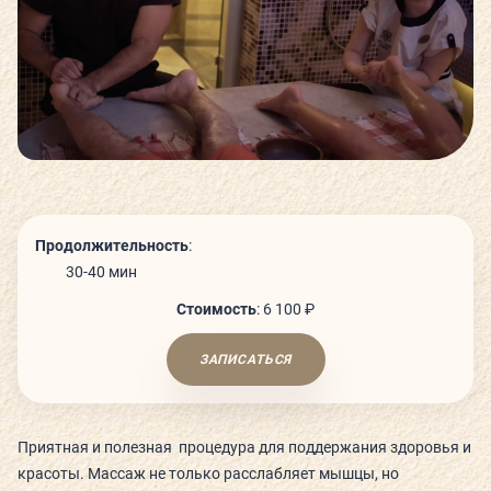
СЬЮТЫ И ПАРЕНИЯ
ТЕХНОЛОГИИ И ОБОРУДОВАНИЕ
КАФЕ
ДЕТСКИЙ КЛУБ
Продолжительность
:
30-40 мин
Стоимость
:
6 100 ₽
ЗАПИСАТЬСЯ
О КЛУБЕ
КЛУБНЫЕ КАРТЫ
Приятная и полезная процедура для поддержания здоровья и
ГОСТЕВОЙ ВИЗИТ
красоты. Массаж не только расслабляет мышцы, но