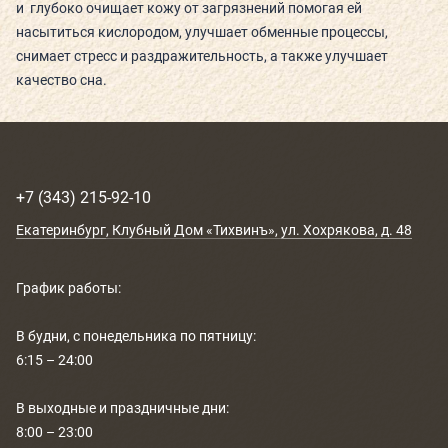
и глубоко очищает кожу от загрязнений помогая ей
РАСПИСАНИЕ
насытиться кислородом, улучшает обменные процессы,
снимает стресс и раздражительность, а также улучшает
КОНТАКТЫ
качество сна.
КАК ПРОЙТИ
НОВОСТИ
+7 (343) 215-92-10
ГОСТИ О НАС
Екатеринбург
, Клубный Дом «Тихвинъ»,
ул. Хохрякова, д. 48
ВЕЛНЕС-ПОДАРКИ
График работы:
В будни, с понедельника по пятницу:
6:15 – 24:00
В выходные и праздничные дни:
8:00 – 23:00