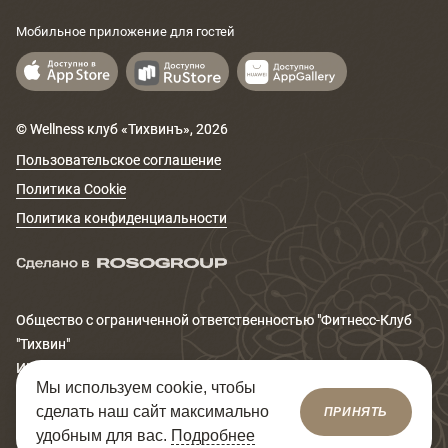
Мобильное приложение для гостей
© Wellness клуб «Тихвинъ»,
2026
Пользовательское соглашение
Политика Cookie
Политика конфиденциальности
Общество с ограниченной ответственностью "Фитнеcс-Клуб
"Тихвин"
ИНН 6671167320
Мы используем cookie, чтобы
Юридический адрес: 620014, Свердловская обл., г.
сделать наш сайт максимально
ПРИНЯТЬ
Екатеринбург, ул. Сакко и Ванцетти, д.99
удобным для вас.
Подробнее