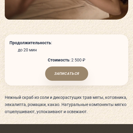
СЬЮТЫ И ПАРЕНИЯ
ТЕХНОЛОГИИ И ОБОРУДОВАНИЕ
Продолжительность
:
КАФЕ
до 20 мин
Стоимость
:
2 500 ₽
ДЕТСКИЙ КЛУБ
ЗАПИСАТЬСЯ
Нежный скраб из соли и дикорастущих трав мяты, котовника,
О КЛУБЕ
эвкалипта, ромашки, какао. Натуральные компоненты мягко
отшелушивают, успокаивают и освежают.
КЛУБНЫЕ КАРТЫ
ГОСТЕВОЙ ВИЗИТ