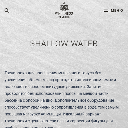
МЕНЮ
МЕНЮ
ДЛЯ ВЗРОСЛЫХ
ДЛЯ ДЕТЕЙ
SHALLOW WATER
ФИТНЕС
Тренировка для повышения мышечного тонуса без
увеличения объема мышц проходят в интенсивном темпе и
СПА-УСЛУГИ
включают высокоамплитудные движения. Занятия
проводятся без использования пояса, на мелкой части
АКВА-ЗОНА
бассейна с опорой на дно. Дополнительное оборудование
способствует увеличению сопротивления в воде, тем самым
повышая нагрузку на мышцы. Идеальный вариант
УСЛУГИ ДОКТОРОВ
тренировки с целью потери веса и коррекции фигуры для
любого уровня подготовки.