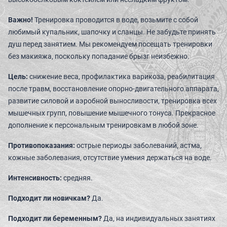
РАСПИСАНИЕ
Важно!
Тренировка проводится в воде, возьмите с собой
любимый купальник, шапочку и сланцы. Не забудьте принять
КОНТАКТЫ
душ перед занятием. Мы рекомендуем посещать тренировки
без макияжа, поскольку попадание брызг неизбежно.
КАК ПРОЙТИ
Цель:
снижение веса, профилактика варикоза, реабилитация
НОВОСТИ
после травм, восстановление опорно-двигательного аппарата,
развитие силовой и аэробной выносливости, тренировка всех
ГОСТИ О НАС
мышечных групп, повышение мышечного тонуса. Прекрасное
дополнение к персональным тренировкам в любой зоне.
ВЕЛНЕС-ПОДАРКИ
Противопоказания:
острые периоды заболеваний, астма,
кожные заболевания, отсутствие умения держаться на воде.
Интенсивность:
средняя.
Подходит ли новичкам?
Да.
Подходит ли беременным?
Да, на индивидуальных занятиях