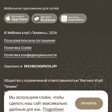
Мобильное приложение для гостей
© Wellness клуб «Тихвинъ»,
2026
Пользовательское соглашение
Политика Cookie
Политика конфиденциальности
Общество с ограниченной ответственностью "Фитнеcс-Клуб
"Тихвин"
ИНН 6671167320
Мы используем cookie, чтобы
Юридический адрес: 620014, Свердловская обл., г.
сделать наш сайт максимально
ПРИНЯТЬ
Екатеринбург, ул. Сакко и Ванцетти, д.99
удобным для вас.
Подробнее