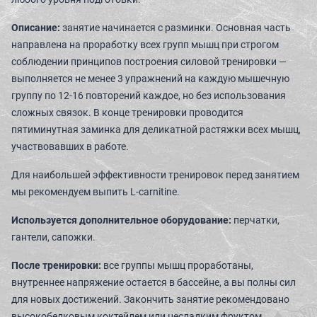
СЬЮТЫ И ПАРЕНИЯ
Описание:
занятие начинается с разминки. Основная часть
направлена на проработку всех групп мышц при строгом
соблюдении принципов построения силовой тренировки —
ТЕХНОЛОГИИ И ОБОРУДОВАНИЕ
выполняется не менее 3 упражнений на каждую мышечную
группу по 12-16 повторений каждое, но без использования
КАФЕ
сложных связок. В конце тренировки проводится
пятиминутная заминка для деликатной растяжки всех мышц,
участвовавших в работе.
ДЕТСКИЙ КЛУБ
Для наибольшей эффективности тренировок перед занятием
мы рекомендуем выпить L-carnitine.
Используется дополнительное оборудование:
перчатки,
О КЛУБЕ
гантели, сапожки.
После тренировки:
все группы мышц проработаны,
КЛУБНЫЕ КАРТЫ
внутреннее напряжение остается в бассейне, а вы полны сил
для новых достижений. Закончить занятие рекомендовано
ГОСТЕВОЙ ВИЗИТ
высокобелковым коктейлем или несладким фруктом.