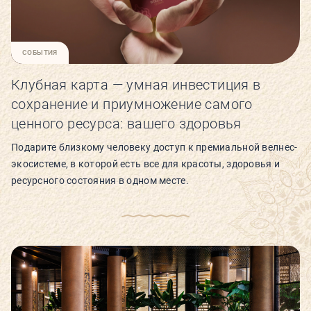
СЬЮТЫ И ПАРЕНИЯ
СОБЫТИЯ
ТЕХНОЛОГИИ И ОБОРУДОВАНИЕ
Клубная карта — умная инвестиция в
сохранение и приумножение самого
КАФЕ
ценного ресурса: вашего здоровья
Подарите близкому человеку доступ к премиальной велнес-
ДЕТСКИЙ КЛУБ
экосистеме, в которой есть все для красоты, здоровья и
ресурсного состояния в одном месте.
О КЛУБЕ
КЛУБНЫЕ КАРТЫ
ГОСТЕВОЙ ВИЗИТ