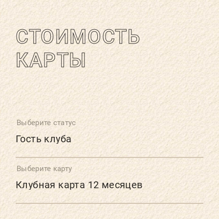
РАСПИСАНИЕ
СТОИМОСТЬ
КОНТАКТЫ
КАРТЫ
КАК ПРОЙТИ
НОВОСТИ
ГОСТИ О НАС
Выберите статус
ВЕЛНЕС-ПОДАРКИ
Выберите карту